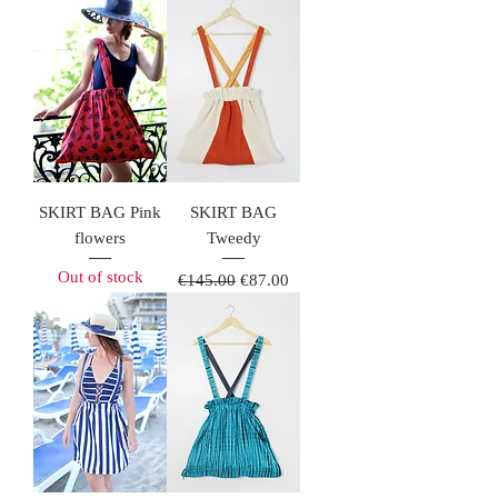
SKIRT BAG Pink
SKIRT BAG
flowers
Tweedy
Out of stock
Regular Price
Sale Price
€145.00
€87.00