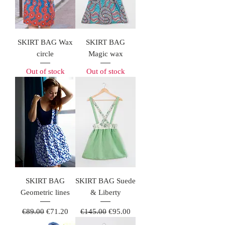
SKIRT BAG Wax
SKIRT BAG
circle
Magic wax
Out of stock
Out of stock
SKIRT BAG
SKIRT BAG Suede
Geometric lines
& Liberty
Regular Price
Sale Price
Regular Price
Sale Price
€89.00
€71.20
€145.00
€95.00