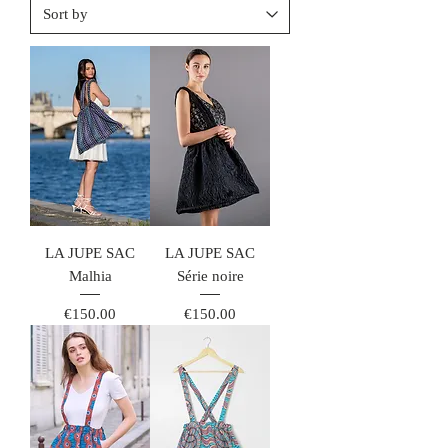
LA JUPE SAC
LA JUPE SAC
Malhia
Série noire
Price
Price
€150.00
€150.00