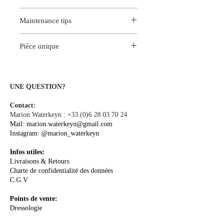
100% cashmere
Maintenance tips
Origin: End of luxury fabric roll.
For better color fastness, we
Pièce unique
recommend dry cleaning at the dry
cleaning.
Cette pièce est une création unique.
Iron on reverse at medium
Vous seule porterez ce modèle
temperature.
exclusif créé entièrement à Paris.
UNE QUESTION?
Contact:
Marion Waterkeyn :
+33 (0)6 28 03 70 24
Mail:
marion.waterkeyn@gmail.com
Instagram:
@marion_waterkeyn
Infos utiles:
Livraisons & Retours
Charte de confidentialité des données
C.G.V
Points de vente:
Dressologie