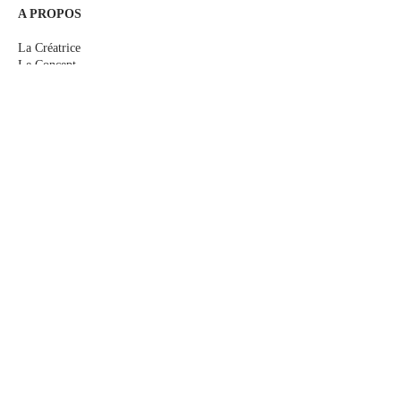
A PROPOS
La Créatrice
Le Concept
Le Sur-mesure
Me rencontrer
Les Actualités
E-Boutique