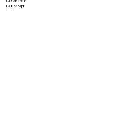
La Créatrice
Le Concept
Le Sur-mesure
Me rencontrer
Les Actualités
E-Boutique