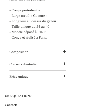
- Coupe porte-feuille
- Large nœud « Couture »
- Longueur au dessus du genou
- Taille unique du 34 au 40.
- Modèle déposé à l’INPI.
- Conçu et réalisé à Paris.
Composition
Brocard Coton & Polyester
Conseils d'entretien
Pour une meilleure tenue des
Pièce unique
couleurs, nous vous conseillons un
nettoyage à sec au pressing.
Cette pièce est une création unique.
Repassage sur l’envers à moyenne
Vous seule porterez ce modèle
température.
exclusif créé entièrement à Versailles.
UNE QUESTION?
Contact: