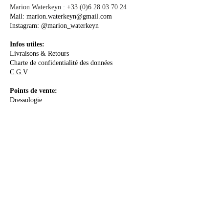
Marion Waterkeyn :
+33 (0)6 28 03 70 24
Mail:
marion.waterkeyn@gmail.com
Instagram:
@marion_waterkeyn
Infos utiles:
Livraisons & Retours
Charte de confidentialité des données
C.G.V
Points de vente:
Dressologie
A PROPOS
La Créatrice
Le Concept
Le Sur-mesure
Me rencontrer
Les Actualités
E-Boutique