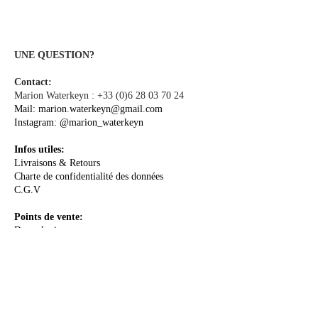
Origine : Fin de rouleau de tissu de la
marque Hermès
Pour une meilleure tenue des
couleurs, nous vous conseillons un
nettoyage à sec au pressing.
UNE QUESTION?
Repassage sur l'envers du tissu à
Contact:
basse température.
Marion Waterkeyn :
+33 (0)6 28 03 70 24
Mail:
marion.waterkeyn@gmail.com
Instagram:
@marion_waterkeyn
Infos utiles:
Livraisons & Retours
Charte de confidentialité des données
C.G.V
Points de vente:
Dressologie
A PROPOS
La Créatrice
Le Concept
Le Sur-mesure