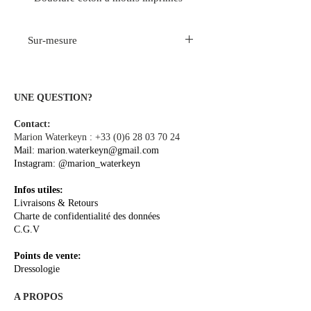
Sur-mesure
La créatrice propose ses modèles à la
vente directe et dispose aussi d’un
service sur-mesure uniquement sur
UNE QUESTION?
rendez-vous. Si les tissus proposés ou
Contact:
la taille ne vous correspondent pas,
Marion Waterkeyn :
+33 (0)6 28 03 70 24
vous avez la possibilité de choisir
Mail:
marion.waterkeyn@gmail.com
votre tissu et de personnaliser votre
Instagram:
@marion_waterkeyn
création à l’atelier-showroom de la
créatrice.
Infos utiles:
Livraisons & Retours
Charte de confidentialité des données
C.G.V
Points de vente:
Dressologie
A PROPOS