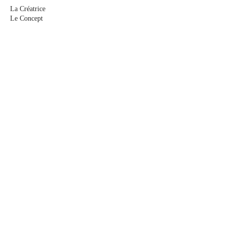
La Créatrice
Le Concept
Le Sur-mesure
Me rencontrer
Les Actualités
E-Boutique